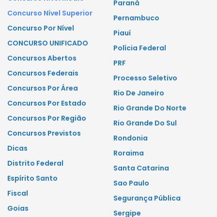
Paraná
Concurso Nível Superior
Pernambuco
Concurso Por Nível
Piauí
CONCURSO UNIFICADO
Polícia Federal
Concursos Abertos
PRF
Concursos Federais
Processo Seletivo
Concursos Por Área
Rio De Janeiro
Concursos Por Estado
Rio Grande Do Norte
Concursos Por Região
Rio Grande Do Sul
Concursos Previstos
Rondonia
Dicas
Roraima
Distrito Federal
Santa Catarina
Espírito Santo
Sao Paulo
Fiscal
Segurança Pública
Goias
Sergipe