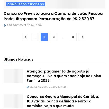
CONCURSOS PREVISTOS
Concurso Previsto para a Câmara de João Pessoa
Pode Ultrapassar Remuneração de R$ 2.529,87
2 DE AGOSTO DE 2024, 15:30H
1
2
3
…
8
Últimas Notícias
Atenção: pagamento de agosto já
começou — veja quem saca hoje no Bolsa
Família 2025
22 DE AGOSTO DE 2025, 18:28H
Concurso Guarda Municipal de Curitiba:
100 vagas, banca definida e edital a
caminho; veja o que muda