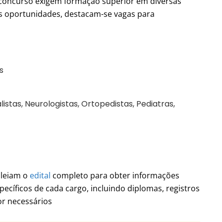
 concurso exigem formação superior em diversas
s oportunidades, destacam-se vagas para
s
stas, Neurologistas, Ortopedistas, Pediatras,
 leiam o
edital
completo para obter informações
pecíficos de cada cargo, incluindo diplomas, registros
or necessários