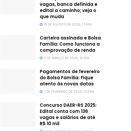
vagas, banca definida e
edital a caminho; veja o
que muda
15 DE AGOSTO DE 2025, 17:42H
Carteira assinada e Bolsa
Família: Como funciona a
comprovação de renda
11 DE MARÇO DE 2025, 10:15H
Pagamentos de fevereiro
do Bolsa Família: Fique
atento às novas datas
7 DE FEVEREIRO DE 2025, 10:39H
Concurso DAER-RS 2025:
Edital conta com 136
vagas e salários de até
R$ 10 mil