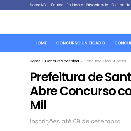
Sobre Nós
Equipe
Política de Privacidade
Política d
HOME
CONCURSO UNIFICADO
CONCUR
Home
Concurso por Nível
Concurso Nível Superior
Prefeitura de San
Abre Concurso com
Mil
Inscrições até 09 de setembro