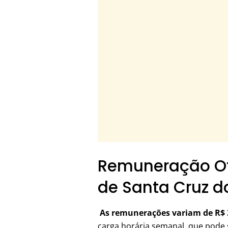
Remuneração Of
de Santa Cruz d
As remunerações variam de R$ 3
carga horária semanal, que pode s