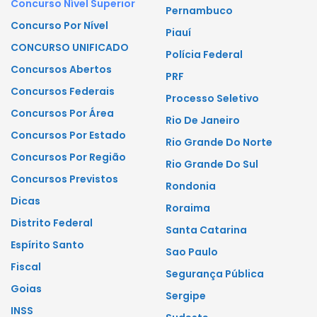
Concurso Nível Superior
Pernambuco
Concurso Por Nível
Piauí
CONCURSO UNIFICADO
Polícia Federal
Concursos Abertos
PRF
Concursos Federais
Processo Seletivo
Concursos Por Área
Rio De Janeiro
Concursos Por Estado
Rio Grande Do Norte
Concursos Por Região
Rio Grande Do Sul
Concursos Previstos
Rondonia
Dicas
Roraima
Distrito Federal
Santa Catarina
Espírito Santo
Sao Paulo
Fiscal
Segurança Pública
Goias
Sergipe
INSS