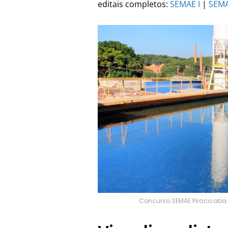
editais completos:
SEMAE I
|
SEMA
Concurso SEMAE Piracicaba SP