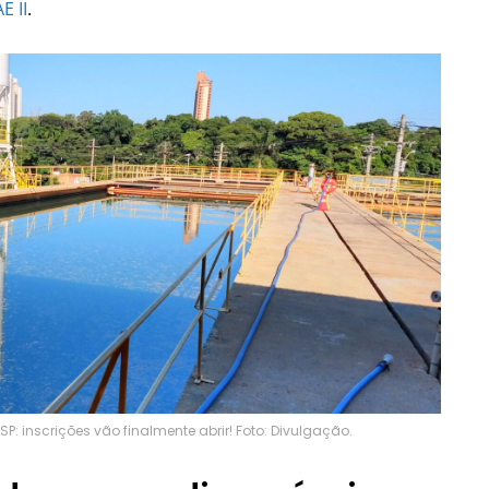
E II
.
: inscrições vão finalmente abrir! Foto: Divulgação.