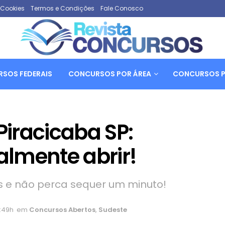
e Cookies
Termos e Condições
Fale Conosco
SOS FEDERAIS
CONCURSOS POR ÁREA
CONCURSOS P
iracicaba SP:
nalmente abrir!
s e não perca sequer um minuto!
0:49h
em
Concursos Abertos
,
Sudeste