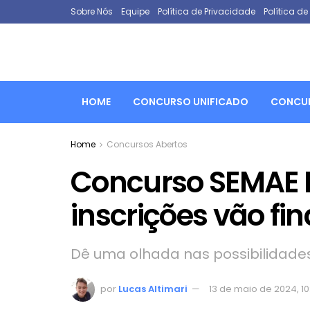
Sobre Nós
Equipe
Política de Privacidade
Política d
HOME
CONCURSO UNIFICADO
CONCUR
Home
Concursos Abertos
Concurso SEMAE P
inscrições vão fi
Dê uma olhada nas possibilidade
por
Lucas Altimari
13 de maio de 2024, 1