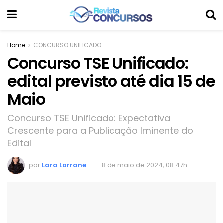
Home
CONCURSO UNIFICADO
Concurso TSE Unificado:
edital previsto até dia 15 de
Maio
Concurso TSE Unificado: Expectativa
Crescente para a Publicação Iminente do
Edital
por
Lara Lorrane
8 de maio de 2024, 08:47h