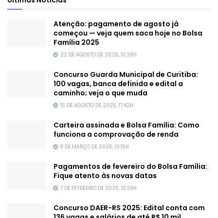
Atenção: pagamento de agosto já
começou — veja quem saca hoje no Bolsa
Família 2025
22 DE AGOSTO DE 2025, 18:28H
Concurso Guarda Municipal de Curitiba:
100 vagas, banca definida e edital a
caminho; veja o que muda
15 DE AGOSTO DE 2025, 17:42H
Carteira assinada e Bolsa Família: Como
funciona a comprovação de renda
11 DE MARÇO DE 2025, 10:15H
Pagamentos de fevereiro do Bolsa Família:
Fique atento às novas datas
7 DE FEVEREIRO DE 2025, 10:39H
Concurso DAER-RS 2025: Edital conta com
136 vagas e salários de até R$ 10 mil