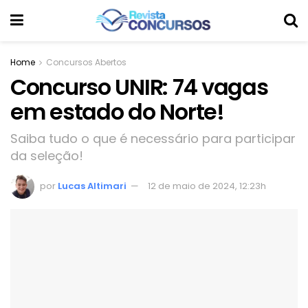
Home
Concursos Abertos
Concurso UNIR: 74 vagas
em estado do Norte!
Saiba tudo o que é necessário para participar
da seleção!
por
Lucas Altimari
12 de maio de 2024, 12:23h