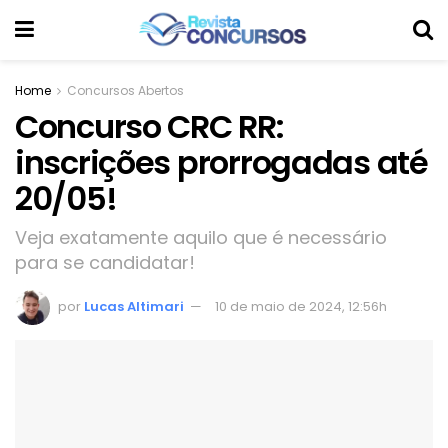
Home
Concursos Abertos
Concurso CRC RR:
inscrições prorrogadas até
20/05!
Veja exatamente aquilo que é necessário
para se candidatar!
por
Lucas Altimari
10 de maio de 2024, 12:56h