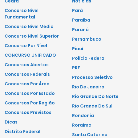
Ceará
Notícias
Concurso Nível
Pará
Fundamental
Paraíba
Concurso Nível Médio
Paraná
Concurso Nível Superior
Pernambuco
Concurso Por Nível
Piauí
CONCURSO UNIFICADO
Polícia Federal
Concursos Abertos
PRF
Concursos Federais
Processo Seletivo
Concursos Por Área
Rio De Janeiro
Concursos Por Estado
Rio Grande Do Norte
Concursos Por Região
Rio Grande Do Sul
Concursos Previstos
Rondonia
Dicas
Roraima
Distrito Federal
Santa Catarina