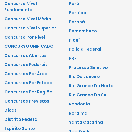
Concurso Nível
Pará
Fundamental
Paraíba
Concurso Nível Médio
Paraná
Concurso Nível Superior
Pernambuco
Concurso Por Nível
Piauí
CONCURSO UNIFICADO
Polícia Federal
Concursos Abertos
PRF
Concursos Federais
Processo Seletivo
Concursos Por Área
Rio De Janeiro
Concursos Por Estado
Rio Grande Do Norte
Concursos Por Região
Rio Grande Do Sul
Concursos Previstos
Rondonia
Dicas
Roraima
Distrito Federal
Santa Catarina
Espírito Santo
Sao Paulo