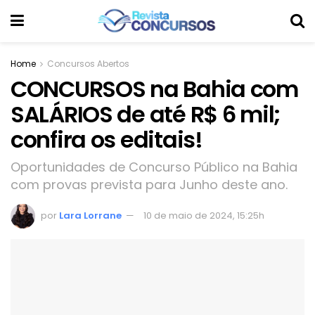
Home
Concursos Abertos
CONCURSOS na Bahia com
SALÁRIOS de até R$ 6 mil;
confira os editais!
Oportunidades de Concurso Público na Bahia
com provas prevista para Junho deste ano.
por
Lara Lorrane
10 de maio de 2024, 15:25h