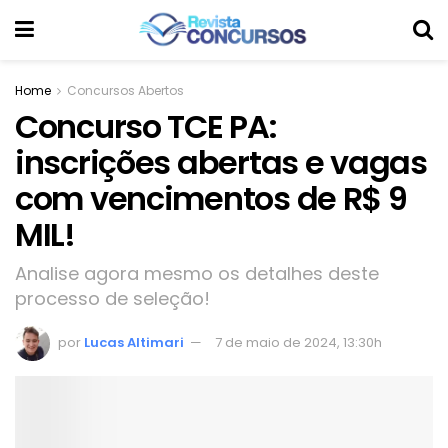
Home
Concursos Abertos
Concurso TCE PA:
inscrições abertas e vagas
com vencimentos de R$ 9
MIL!
Analise agora mesmo os detalhes deste
processo de seleção!
por
Lucas Altimari
7 de maio de 2024, 13:30h