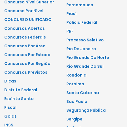
Concurso Nível Superior
Pernambuco
Concurso Por Nível
Piauí
CONCURSO UNIFICADO
Polícia Federal
Concursos Abertos
PRF
Concursos Federais
Processo Seletivo
Concursos Por Área
Rio De Janeiro
Concursos Por Estado
Rio Grande Do Norte
Concursos Por Região
Rio Grande Do Sul
Concursos Previstos
Rondonia
Dicas
Roraima
Distrito Federal
Santa Catarina
Espírito Santo
Sao Paulo
Fiscal
Segurança Pública
Goias
Sergipe
INSS