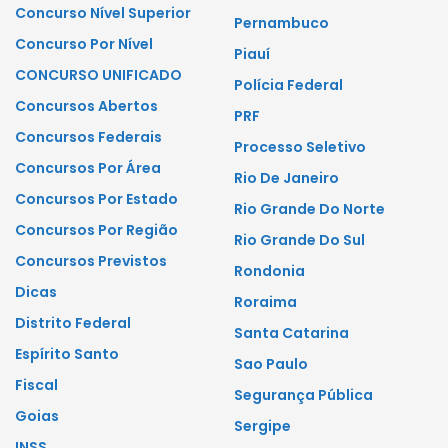
Concurso Nível Superior
Pernambuco
Concurso Por Nível
Piauí
CONCURSO UNIFICADO
Polícia Federal
Concursos Abertos
PRF
Concursos Federais
Processo Seletivo
Concursos Por Área
Rio De Janeiro
Concursos Por Estado
Rio Grande Do Norte
Concursos Por Região
Rio Grande Do Sul
Concursos Previstos
Rondonia
Dicas
Roraima
Distrito Federal
Santa Catarina
Espírito Santo
Sao Paulo
Fiscal
Segurança Pública
Goias
Sergipe
INSS