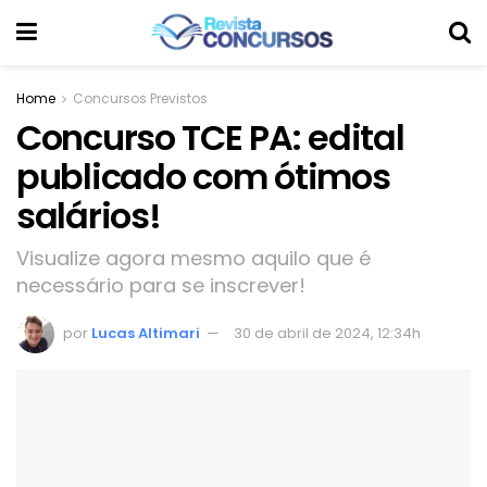
Home
Concursos Previstos
Concurso TCE PA: edital
publicado com ótimos
salários!
Visualize agora mesmo aquilo que é
necessário para se inscrever!
por
Lucas Altimari
30 de abril de 2024, 12:34h