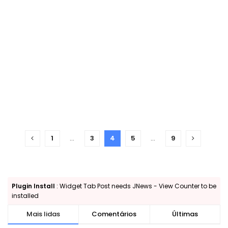
1
…
3
4
5
…
9
Plugin Install
: Widget Tab Post needs JNews - View Counter to be
installed
Mais lidas
Comentários
Últimas