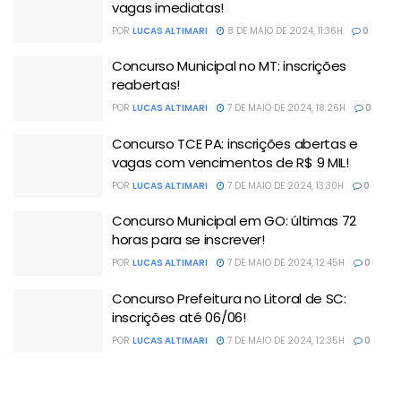
vagas imediatas!
POR
LUCAS ALTIMARI
8 DE MAIO DE 2024, 11:36H
0
Concurso Municipal no MT: inscrições
reabertas!
POR
LUCAS ALTIMARI
7 DE MAIO DE 2024, 18:26H
0
Concurso TCE PA: inscrições abertas e
vagas com vencimentos de R$ 9 MIL!
POR
LUCAS ALTIMARI
7 DE MAIO DE 2024, 13:30H
0
Concurso Municipal em GO: últimas 72
horas para se inscrever!
POR
LUCAS ALTIMARI
7 DE MAIO DE 2024, 12:45H
0
Concurso Prefeitura no Litoral de SC:
inscrições até 06/06!
POR
LUCAS ALTIMARI
7 DE MAIO DE 2024, 12:35H
0