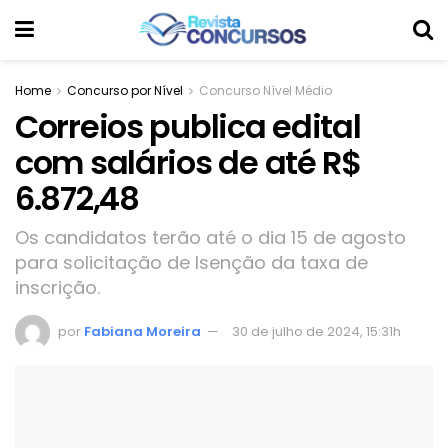
Home
Concurso por Nível
Concurso Nível Médio
Correios publica edital
com salários de até R$
6.872,48
Os candidatos terão até o dia 15 de agosto
para solicitação de Isenção da taxa de
inscrição.
por
Fabiana Moreira
30 de julho de 2024, 15:31h