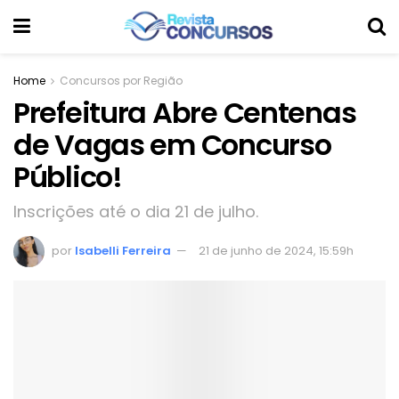
Home
Concursos por Região
Prefeitura Abre Centenas
de Vagas em Concurso
Público!
Inscrições até o dia 21 de julho.
por
Isabelli Ferreira
21 de junho de 2024, 15:59h