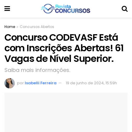
Home
Concursos Abertos
Concurso CODEVASF Está
com Inscrições Abertas! 61
Vagas de Nível Superior.
Saiba mais informações.
por
Isabelli Ferreira
19 de junho de 2024, 15:59h