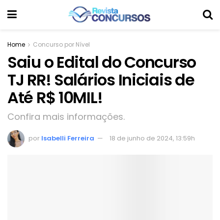
Home
Concurso por Nível
Saiu o Edital do Concurso
TJ RR! Salários Iniciais de
Até R$ 10MIL!
Confira mais informações.
por
Isabelli Ferreira
18 de junho de 2024, 13:59h