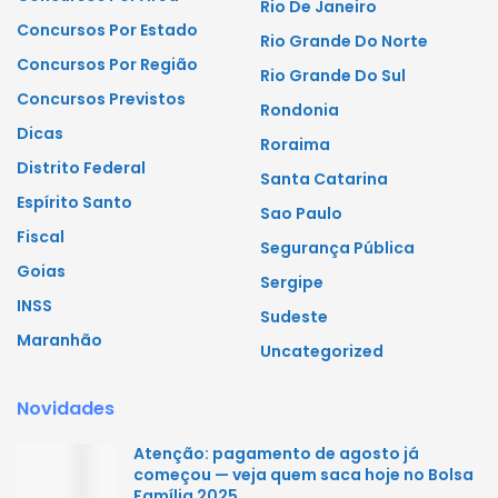
Rio De Janeiro
Concursos Por Estado
Rio Grande Do Norte
Concursos Por Região
Rio Grande Do Sul
Concursos Previstos
Rondonia
Dicas
Roraima
Distrito Federal
Santa Catarina
Espírito Santo
Sao Paulo
Fiscal
Segurança Pública
Goias
Sergipe
INSS
Sudeste
Maranhão
Uncategorized
Novidades
Atenção: pagamento de agosto já
começou — veja quem saca hoje no Bolsa
Família 2025