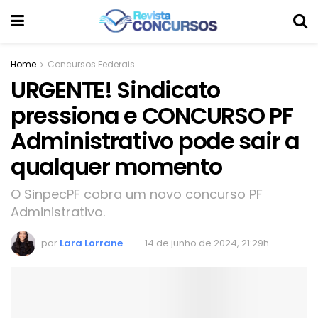
Home
Concursos Federais
URGENTE! Sindicato
pressiona e CONCURSO PF
Administrativo pode sair a
qualquer momento
O SinpecPF cobra um novo concurso PF
Administrativo.
por
Lara Lorrane
14 de junho de 2024, 21:29h