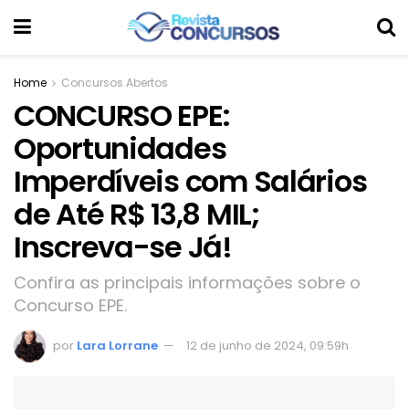
Home
Concursos Abertos
CONCURSO EPE:
Oportunidades
Imperdíveis com Salários
de Até R$ 13,8 MIL;
Inscreva-se Já!
Confira as principais informações sobre o
Concurso EPE.
por
Lara Lorrane
12 de junho de 2024, 09:59h