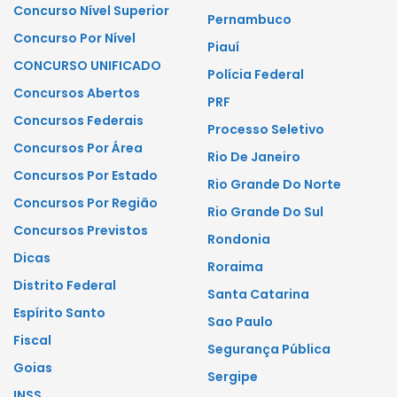
Concurso Nível Superior
Pernambuco
Concurso Por Nível
Piauí
CONCURSO UNIFICADO
Polícia Federal
Concursos Abertos
PRF
Concursos Federais
Processo Seletivo
Concursos Por Área
Rio De Janeiro
Concursos Por Estado
Rio Grande Do Norte
Concursos Por Região
Rio Grande Do Sul
Concursos Previstos
Rondonia
Dicas
Roraima
Distrito Federal
Santa Catarina
Espírito Santo
Sao Paulo
Fiscal
Segurança Pública
Goias
Sergipe
INSS