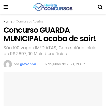
Home
Concursos Abertos
Concurso GUARDA
MUNICIPAL acaba de sair!
São 100 vagas IMEDIATAS, Com salário inicial
de R$2.897,00 Mais benefícios
por
giovanna .
5 de junho de 2024, 21:45h