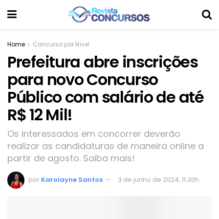
Home
Concurso por Nível
Prefeitura abre inscrições
para novo Concurso
Público com salário de até
R$ 12 Mil!
Os interessados em concorrer deverão
realizar as candidaturas de maneira online a
partir de agosto. Saiba mais!
por
Karolayne Santos
3 de junho de 2024, 11:30h