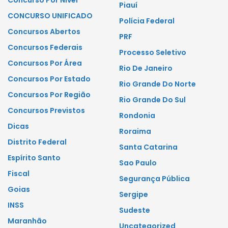
Concurso Por Nível
Piauí
CONCURSO UNIFICADO
Polícia Federal
Concursos Abertos
PRF
Concursos Federais
Processo Seletivo
Concursos Por Área
Rio De Janeiro
Concursos Por Estado
Rio Grande Do Norte
Concursos Por Região
Rio Grande Do Sul
Concursos Previstos
Rondonia
Dicas
Roraima
Distrito Federal
Santa Catarina
Espírito Santo
Sao Paulo
Fiscal
Segurança Pública
Goias
Sergipe
INSS
Sudeste
Maranhão
Uncategorized