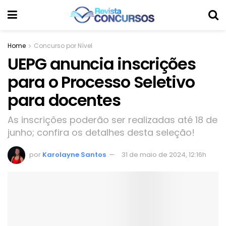
Home
Concurso por Nível
UEPG anuncia inscrições
para o Processo Seletivo
para docentes
As inscrições poderão ser realizadas até 18 de
junho; confira os detalhes desta seleção!
por
Karolayne Santos
31 de maio de 2024, 12:16h