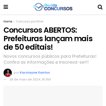
Home
Concurso por Nível
Concursos ABERTOS:
Prefeituras lançam mais
de 50 editais!
Novos concursos públicos para Prefeituras!
Confira as informações e inscreva-se!!!
por
Karolayne Santos
28 de maio de 2024, 16:35h