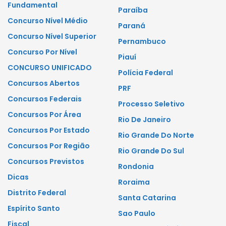
Fundamental
Paraíba
Concurso Nível Médio
Paraná
Concurso Nível Superior
Pernambuco
Concurso Por Nível
Piauí
CONCURSO UNIFICADO
Polícia Federal
Concursos Abertos
PRF
Concursos Federais
Processo Seletivo
Concursos Por Área
Rio De Janeiro
Concursos Por Estado
Rio Grande Do Norte
Concursos Por Região
Rio Grande Do Sul
Concursos Previstos
Rondonia
Dicas
Roraima
Distrito Federal
Santa Catarina
Espírito Santo
Sao Paulo
Fiscal