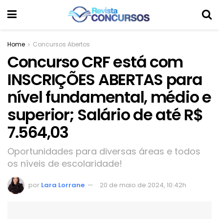
Home
Concursos Abertos
Concurso CRF está com
INSCRIÇÕES ABERTAS para
nível fundamental, médio e
superior; Salário de até R$
7.564,03
Oportunidades para diversas áreas e todos
os níveis de escolaridade!
por
Lara Lorrane
20 de maio de 2024, 10:42h