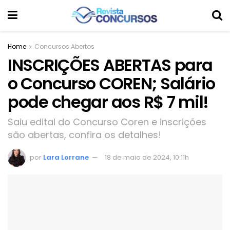
Home
Concursos Abertos
INSCRIÇÕES ABERTAS para
o Concurso COREN; Salário
pode chegar aos R$ 7 mil!
Saiu edital do Concurso Coren e inscrições
são abertas, confira os detalhes!
por
Lara Lorrane
18 de maio de 2024, 10:11h