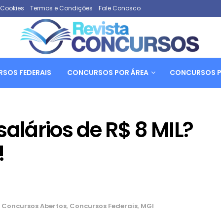
e Cookies
Termos e Condições
Fale Conosco
SOS FEDERAIS
CONCURSOS POR ÁREA
CONCURSOS P
salários de R$ 8 MIL?
!
Concursos Abertos
,
Concursos Federais
,
MGI