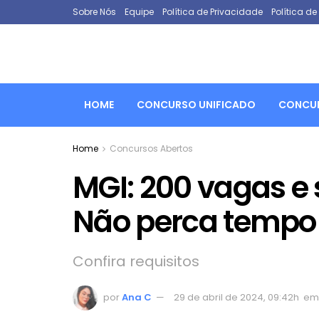
Sobre Nós
Equipe
Política de Privacidade
Política d
HOME
CONCURSO UNIFICADO
CONCUR
Home
Concursos Abertos
MGI: 200 vagas e 
Não perca tempo
Confira requisitos
por
Ana C
29 de abril de 2024, 09:42h
em