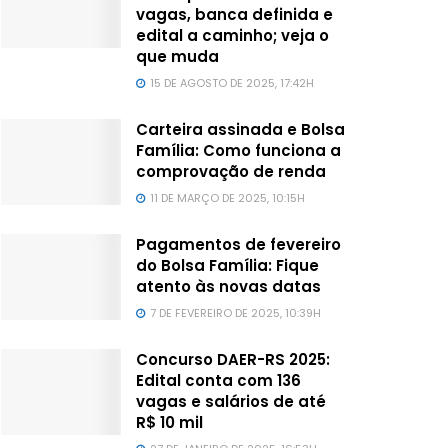
vagas, banca definida e
edital a caminho; veja o
que muda
15 DE AGOSTO DE 2025, 17:42H
Carteira assinada e Bolsa
Família: Como funciona a
comprovação de renda
11 DE MARÇO DE 2025, 10:15H
Pagamentos de fevereiro
do Bolsa Família: Fique
atento às novas datas
7 DE FEVEREIRO DE 2025, 10:39H
Concurso DAER-RS 2025:
Edital conta com 136
vagas e salários de até
R$ 10 mil