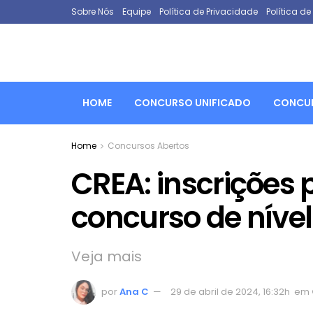
Sobre Nós
Equipe
Política de Privacidade
Política d
HOME
CONCURSO UNIFICADO
CONCUR
Home
Concursos Abertos
CREA: inscrições
concurso de nível
Veja mais
por
Ana C
29 de abril de 2024, 16:32h
em