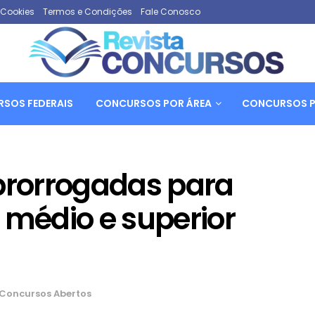
e Cookies
Termos e Condições
Fale Conosco
SOS FEDERAIS
CONCURSOS POR ÁREA
CONCURSOS P
 prorrogadas para
 médio e superior
Concursos Abertos